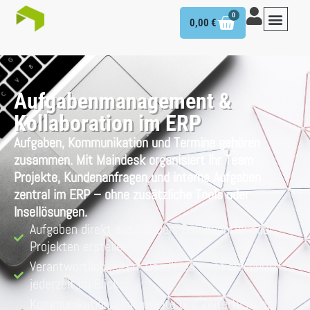
0
0,00
€
Aufgabenmanagement &
Kollaboration im ERP
Aufgaben, Kommunikation und Termine gehören
zusammen. Mit Maindesk organisiert Ihr Team
Projekte, Kundenanfragen und interne Aufgaben
zentral im ERP – ohne zusätzliche Tools oder
Insellösungen.
Aufgaben direkt aus Kunden, Dokumenten oder
Projekten erstellen
Verantwortlichkeiten, Deadlines und Fortschritt
jederzeit im Blick
Kommunikation, Dokumente und Zeiterfassung